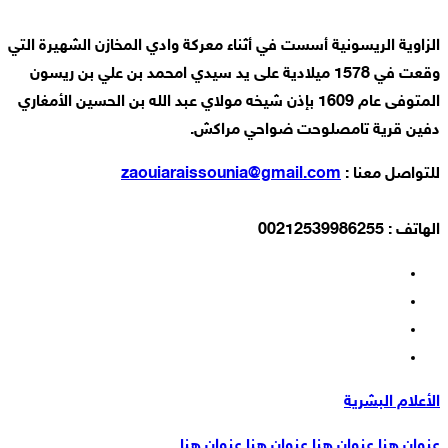
الزاوية الريسونية أسست في أثناء معركة وادي المخازن الشهيرة التي
وقعت في 1578 ميلادية على يد سيدي امحمد بن علي بن ريسون
المتوفى عام 1609 بإذن شيخه مولاي عبد الله بن الحسين الأمغاري
دفين قرية تامصلوحت ضواحي مراكش.
للتواصل معنا :
zaouiaraissounia@gmail.com
الهاتف : 00212539986255
الأعلام البشرية
عنوان هنا عنوان هنا عنوان هنا عنوان هنا