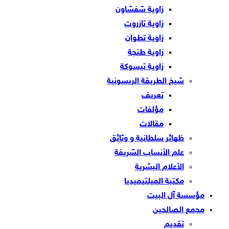
زاوية شفشاون
زاوية تازروت
زاوية تطوان
زاوية طنجة
زاوية تيسوكة
شيخ الطريقة الريسونية
تعريف
مؤلفات
مقالات
ظهائر سلطانية و وثائق
علم الأنساب الشريفة
الأعلام البشرية
مكتبة الميلتيميديا
مؤسسة آل البيت
مجمع الصالحين
تقديم