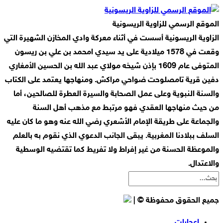
الموقع الرسمي للزاوية الريسونية
الزاوية الريسونية أسست في أثناء معركة وادي المخازن الشهيرة التي
وقعت في 1578 ميلادية على يد سيدي امحمد بن علي بن ريسون
المتوفى عام 1609 بإذن شيخه مولاي عبد الله بن الحسين الأمغاري
دفين قرية تامصلوحت ضواحي مراكش. ومنهاجها يعتمد على الكتاب
والسنة النبوية وعلى عمل الصحابة والسيرة العطرة للصالحين، أما
من حيث منهاجها العقدي فهو مرتبط مع مذهب أهل السنة
والجماعة على طريقة الإمام الأشعري رضي الله عنه وهو ما كان عليه
السلف ببلادنا المغربية. يبقى الجانب الدعوي الذي نقوم به بالعلم
والموعظة الحسنة من غير إفراط ولا تفريط كما تقتضيه الوسطية
والاعتدال.
جميع الحقوق محفوظة © |
إعجابات