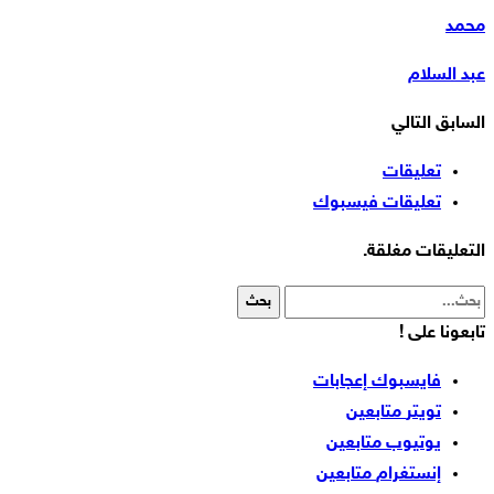
محمد
عبد السلام
السابق
التالي
تعليقات
تعليقات فيسبوك
التعليقات مغلقة.
تابعونا على !
فايسبوك
إعجابات
تويتر
متابعين
يوتيوب
متابعين
إنستغرام
متابعين