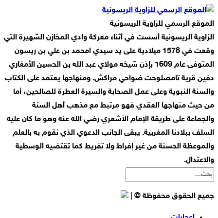
الموقع الرسمي للزاوية الريسونية
الزاوية الريسونية أسست في أثناء معركة وادي المخازن الشهيرة التي
وقعت في 1578 ميلادية على يد سيدي امحمد بن علي بن ريسون
المتوفى عام 1609 بإذن شيخه مولاي عبد الله بن الحسين الأمغاري
دفين قرية تامصلوحت ضواحي مراكش. ومنهاجها يعتمد على الكتاب
والسنة النبوية وعلى عمل الصحابة والسيرة العطرة للصالحين، أما
من حيث منهاجها العقدي فهو مرتبط مع مذهب أهل السنة
والجماعة على طريقة الإمام الأشعري رضي الله عنه وهو ما كان عليه
السلف ببلادنا المغربية. يبقى الجانب الدعوي الذي نقوم به بالعلم
والموعظة الحسنة من غير إفراط ولا تفريط كما تقتضيه الوسطية
والاعتدال.
جميع الحقوق محفوظة © |
إعجابات