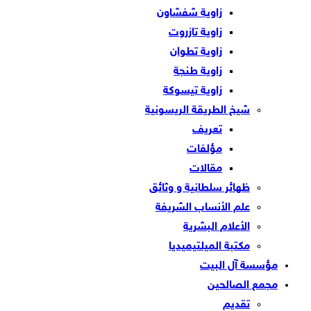
زاوية شفشاون
زاوية تازروت
زاوية تطوان
زاوية طنجة
زاوية تيسوكة
شيخ الطريقة الريسونية
تعريف
مؤلفات
مقالات
ظهائر سلطانية و وثائق
علم الأنساب الشريفة
الأعلام البشرية
مكتبة الميلتيميديا
مؤسسة آل البيت
مجمع الصالحين
تقديم