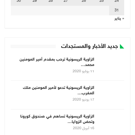
30
29
28
27
26
25
24
31
« يناير
جديد الأخبار والمستجدات
الزاوية الريسونية ترحب بمقدم أمير المومنين
محمد…
11 يوليو 2020
الزاوية الريسونية تدعو لأمير المومنين ملك
المغرب…
17 يونيو 2020
الزاوية الريسونية تساهم في صندوق كورونا
وتحض الزوايا…
16 أبريل 2020