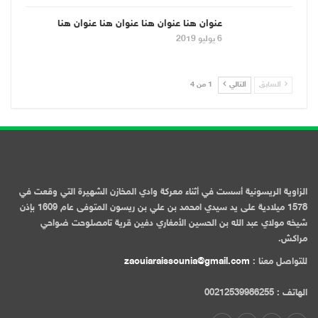
عنوان هنا عنوان هنا عنوان هنا عنوان هنا
6 يوليو 2019
السابق
التالي
1 من 4
الزاوية الريسونية أسست في أثناء معركة وادي المخازن الشهيرة التي وقعت في
1578 ميلادية على يد سيدي امحمد بن علي بن ريسون المتوفى عام 1609 بإذن
شيخه مولاي عبد الله بن الحسين الأمغاري دفين قرية تامصلوحت ضواحي
مراكش.
للتواصل معنا :
zaouiaraissounia@gmail.com
الهاتف : 00212539986255