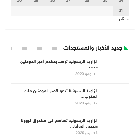
30
29
28
27
26
25
24
31
« يناير
جديد الأخبار والمستجدات
الزاوية الريسونية ترحب بمقدم أمير المومنين
محمد…
11 يوليو 2020
الزاوية الريسونية تدعو لأمير المومنين ملك
المغرب…
17 يونيو 2020
الزاوية الريسونية تساهم في صندوق كورونا
وتحض الزوايا…
16 أبريل 2020