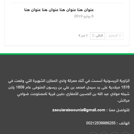
عنوان هنا عنوان هنا عنوان هنا عنوان هنا
6 يوليو 2019
السابق
التالي
1 من 4
الزاوية الريسونية أسست في أثناء معركة وادي المخازن الشهيرة التي وقعت في
1578 ميلادية على يد سيدي امحمد بن علي بن ريسون المتوفى عام 1609 بإذن
شيخه مولاي عبد الله بن الحسين الأمغاري دفين قرية تامصلوحت ضواحي
مراكش.
للتواصل معنا :
zaouiaraissounia@gmail.com
الهاتف : 00212539986255