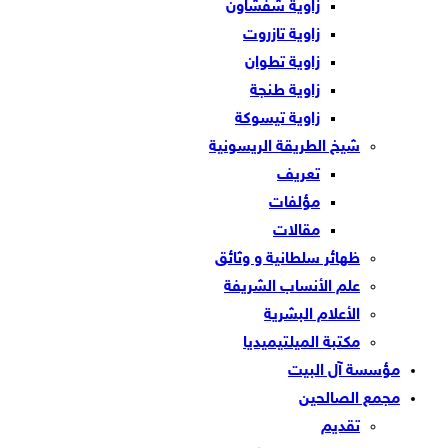
زاوية شفشاون
زاوية تازروت
زاوية تطوان
زاوية طنجة
زاوية تيسوكة
شيخ الطريقة الريسونية
تعريف
مؤلفات
مقالات
ظهائر سلطانية و وثائق
علم الأنساب الشريفة
الأعلام البشرية
مكتبة الميلتيميديا
مؤسسة آل البيت
مجمع الصالحين
تقديم