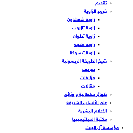
تقديم
فروع الزاوية
زاوية شفشاون
زاوية تازروت
زاوية تطوان
زاوية طنجة
زاوية تيسوكة
شيخ الطريقة الريسونية
تعريف
مؤلفات
مقالات
ظهائر سلطانية و وثائق
علم الأنساب الشريفة
الأعلام البشرية
مكتبة الميلتيميديا
مؤسسة آل البيت