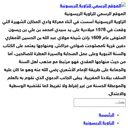
الموقع الرسمي للزاوية الريسونية
الزاوية الريسونية أسست في أثناء معركة وادي المخازن الشهيرة التي
وقعت في 1578 ميلادية على يد سيدي امحمد بن علي بن ريسون
المتوفى عام 1609 بإذن شيخه مولاي عبد الله بن الحسين الأمغاري
دفين قرية تامصلوحت ضواحي مراكش. ومنهاجها يعتمد على الكتاب
والسنة النبوية وعلى عمل الصحابة والسيرة العطرة للصالحين، أما
من حيث منهاجها العقدي فهو مرتبط مع مذهب أهل السنة
والجماعة على طريقة الإمام الأشعري رضي الله عنه وهو ما كان عليه
السلف ببلادنا المغربية. يبقى الجانب الدعوي الذي نقوم به بالعلم
والموعظة الحسنة من غير إفراط ولا تفريط كما تقتضيه الوسطية
والاعتدال.
الرئيسية
الزاوية الريسونية