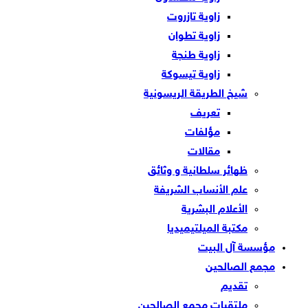
زاوية تازروت
زاوية تطوان
زاوية طنجة
زاوية تيسوكة
شيخ الطريقة الريسونية
تعريف
مؤلفات
مقالات
ظهائر سلطانية و وثائق
علم الأنساب الشريفة
الأعلام البشرية
مكتبة الميلتيميديا
مؤسسة آل البيت
مجمع الصالحين
تقديم
ملتقيات مجمع الصالحين