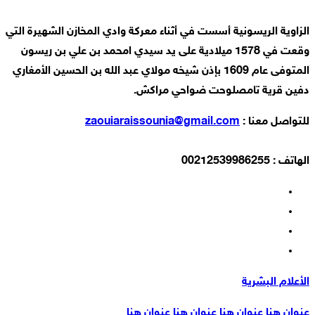
الزاوية الريسونية أسست في أثناء معركة وادي المخازن الشهيرة التي
وقعت في 1578 ميلادية على يد سيدي امحمد بن علي بن ريسون
المتوفى عام 1609 بإذن شيخه مولاي عبد الله بن الحسين الأمغاري
دفين قرية تامصلوحت ضواحي مراكش.
للتواصل معنا :
zaouiaraissounia@gmail.com
الهاتف : 00212539986255
الأعلام البشرية
عنوان هنا عنوان هنا عنوان هنا عنوان هنا