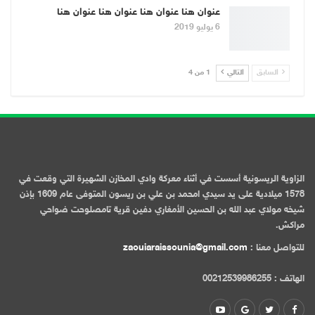
عنوان هنا عنوان هنا عنوان هنا عنوان هنا
6 يوليو 2019
السابق
التالي
1 من 4
الزاوية الريسونية أسست في أثناء معركة وادي المخازن الشهيرة التي وقعت في
1578 ميلادية على يد سيدي امحمد بن علي بن ريسون المتوفى عام 1609 بإذن
شيخه مولاي عبد الله بن الحسين الأمغاري دفين قرية تامصلوحت ضواحي
مراكش.
للتواصل معنا :
zaouiaraissounia@gmail.com
الهاتف : 00212539986255