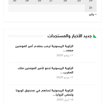
30
29
28
27
26
25
24
31
« يناير
جديد الأخبار والمستجدات
الزاوية الريسونية ترحب بمقدم أمير المومنين
محمد…
11 يوليو 2020
الزاوية الريسونية تدعو لأمير المومنين ملك
المغرب…
17 يونيو 2020
الزاوية الريسونية تساهم في صندوق كورونا
وتحض الزوايا…
16 أبريل 2020