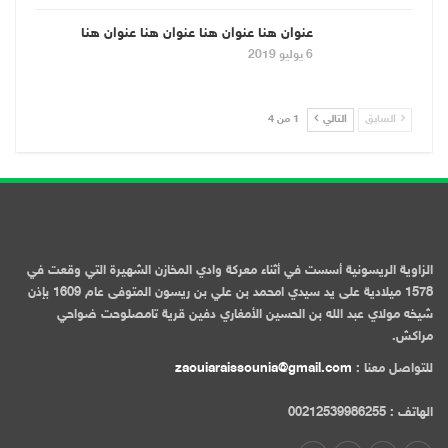
عنوان هنا عنوان هنا عنوان هنا عنوان هنا
6 يوليو 2019
السابق
التالي
1 من 4
الزاوية الريسونية أسست في أثناء معركة وادي المخازن الشهيرة التي وقعت في
1578 ميلادية على يد سيدي امحمد بن علي بن ريسون المتوفى عام 1609 بإذن
شيخه مولاي عبد الله بن الحسين الأمغاري دفين قرية تامصلوحت ضواحي
مراكش.
للتواصل معنا :
zaouiaraissounia@gmail.com
الهاتف : 00212539986255