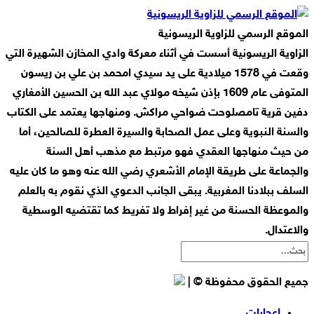
الموقع الرسمي للزاوية الريسونية
الزاوية الريسونية أسست في أثناء معركة وادي المخازن الشهيرة التي
وقعت في 1578 ميلادية على يد سيدي امحمد بن علي بن ريسون
المتوفى عام 1609 بإذن شيخه مولاي عبد الله بن الحسين الأمغاري
دفين قرية تامصلوحت ضواحي مراكش. ومنهاجها يعتمد على الكتاب
والسنة النبوية وعلى عمل الصحابة والسيرة العطرة للصالحين، أما
من حيث منهاجها العقدي فهو مرتبط مع مذهب أهل السنة
والجماعة على طريقة الإمام الأشعري رضي الله عنه وهو ما كان عليه
السلف ببلادنا المغربية. يبقى الجانب الدعوي الذي نقوم به بالعلم
والموعظة الحسنة من غير إفراط ولا تفريط كما تقتضيه الوسطية
والاعتدال.
جميع الحقوق محفوظة © |
إعجابات