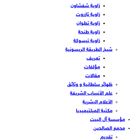
زاوية شفشاون
زاوية تازروت
زاوية تطوان
زاوية طنجة
زاوية تيسوكة
شيخ الطريقة الريسونية
تعريف
مؤلفات
مقالات
ظهائر سلطانية و وثائق
علم الأنساب الشريفة
الأعلام البشرية
مكتبة الميلتيميديا
مؤسسة آل البيت
مجمع الصالحين
تقديم