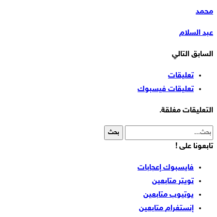
محمد
عبد السلام
السابق
التالي
تعليقات
تعليقات فيسبوك
التعليقات مغلقة.
تابعونا على !
فايسبوك
إعجابات
تويتر
متابعين
يوتيوب
متابعين
إنستغرام
متابعين