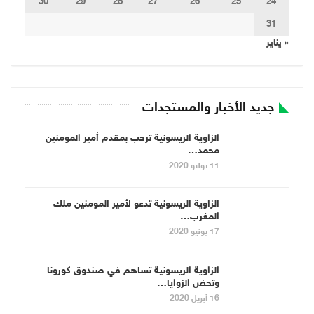
30
29
28
27
26
25
24
31
« يناير
جديد الأخبار والمستجدات
الزاوية الريسونية ترحب بمقدم أمير المومنين
محمد…
11 يوليو 2020
الزاوية الريسونية تدعو لأمير المومنين ملك
المغرب…
17 يونيو 2020
الزاوية الريسونية تساهم في صندوق كورونا
وتحض الزوايا…
16 أبريل 2020