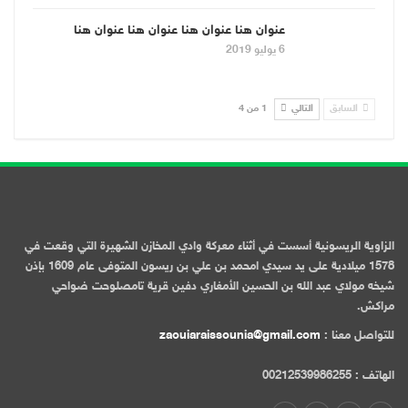
عنوان هنا عنوان هنا عنوان هنا عنوان هنا
6 يوليو 2019
السابق
التالي
1 من 4
الزاوية الريسونية أسست في أثناء معركة وادي المخازن الشهيرة التي وقعت في
1578 ميلادية على يد سيدي امحمد بن علي بن ريسون المتوفى عام 1609 بإذن
شيخه مولاي عبد الله بن الحسين الأمغاري دفين قرية تامصلوحت ضواحي
مراكش.
للتواصل معنا :
zaouiaraissounia@gmail.com
الهاتف : 00212539986255