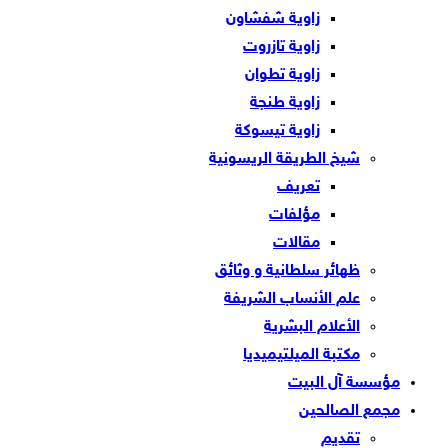
زاوية شفشاون
زاوية تازروت
زاوية تطوان
زاوية طنجة
زاوية تيسوكة
شيخ الطريقة الريسونية
تعريف
مؤلفات
مقالات
ظهائر سلطانية و وثائق
علم الأنساب الشريفة
الأعلام البشرية
مكتبة الميلتيميديا
مؤسسة آل البيت
مجمع الصالحين
تقديم