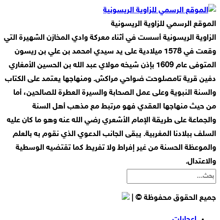
الموقع الرسمي للزاوية الريسونية
الزاوية الريسونية أسست في أثناء معركة وادي المخازن الشهيرة التي
وقعت في 1578 ميلادية على يد سيدي امحمد بن علي بن ريسون
المتوفى عام 1609 بإذن شيخه مولاي عبد الله بن الحسين الأمغاري
دفين قرية تامصلوحت ضواحي مراكش. ومنهاجها يعتمد على الكتاب
والسنة النبوية وعلى عمل الصحابة والسيرة العطرة للصالحين، أما
من حيث منهاجها العقدي فهو مرتبط مع مذهب أهل السنة
والجماعة على طريقة الإمام الأشعري رضي الله عنه وهو ما كان عليه
السلف ببلادنا المغربية. يبقى الجانب الدعوي الذي نقوم به بالعلم
والموعظة الحسنة من غير إفراط ولا تفريط كما تقتضيه الوسطية
والاعتدال.
جميع الحقوق محفوظة © |
إعجابات