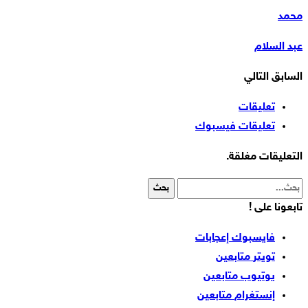
محمد
عبد السلام
السابق
التالي
تعليقات
تعليقات فيسبوك
التعليقات مغلقة.
تابعونا على !
فايسبوك
إعجابات
تويتر
متابعين
يوتيوب
متابعين
إنستغرام
متابعين