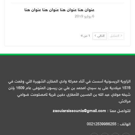
عنوان هنا عنوان هنا عنوان هنا عنوان هنا
6 يوليو 2019
السابق
التالي
1 من 4
الزاوية الريسونية أسست في أثناء معركة وادي المخازن الشهيرة التي وقعت في
1578 ميلادية على يد سيدي امحمد بن علي بن ريسون المتوفى عام 1609 بإذن
شيخه مولاي عبد الله بن الحسين الأمغاري دفين قرية تامصلوحت ضواحي
مراكش.
للتواصل معنا :
zaouiaraissounia@gmail.com
الهاتف : 00212539986255