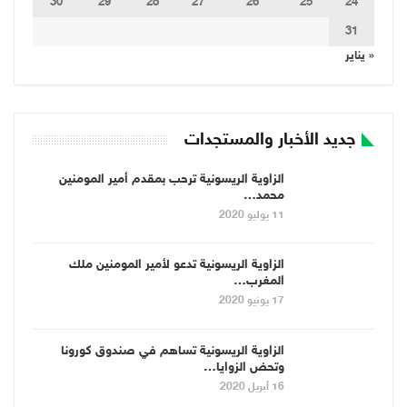
30
29
28
27
26
25
24
31
« يناير
جديد الأخبار والمستجدات
الزاوية الريسونية ترحب بمقدم أمير المومنين
محمد…
11 يوليو 2020
الزاوية الريسونية تدعو لأمير المومنين ملك
المغرب…
17 يونيو 2020
الزاوية الريسونية تساهم في صندوق كورونا
وتحض الزوايا…
16 أبريل 2020