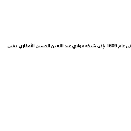
الزاوية الريسونية أسست في أثناء معركة وادي المخازن الشهيرة التي وقعت في 1578 ميلادية على يد سيدي امحمد بن علي بن ريسون المتوفى عام 1609 بإذن شيخه مولاي عبد الله بن الحسين الأمغاري دفين