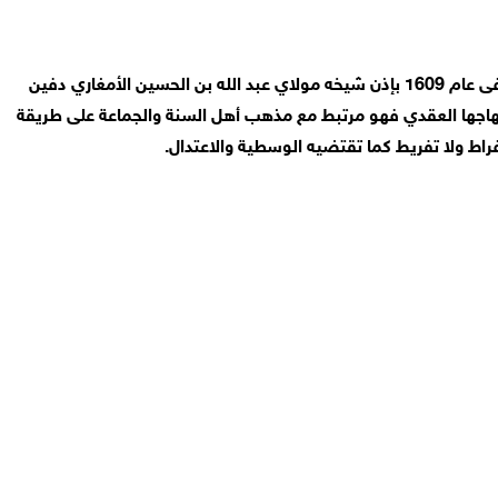
الزاوية الريسونية أسست في أثناء معركة وادي المخازن الشهيرة التي وقعت في 1578 ميلادية على يد سيدي امحمد بن علي بن ريسون المتوفى عام 1609 بإذن شيخه مولاي عبد الله بن الحسين الأمغاري دفين
هاجها العقدي فهو مرتبط مع مذهب أهل السنة والجماعة على طريقة
فراط ولا تفريط كما تقتضيه الوسطية والاعتدال.