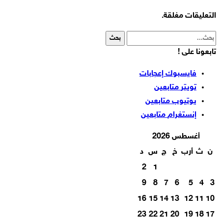
التعليقات مغلقة.
تابعونا على !
فايسبوك
إعجابات
تويتر
متابعين
يوتيوب
متابعين
إنستغرام
متابعين
أغسطس 2026
ن
ث
أرب
خ
ج
س
د
2
1
9
8
7
6
5
4
3
16
15
14
13
12
11
10
23
22
21
20
19
18
17