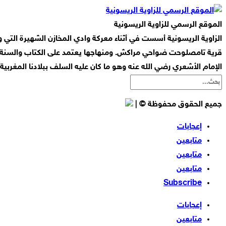
الموقع الرسمي للزاوية الريسونية
قرية تامصلوحت ضواحي مراكش. ومنهاجها يعتمد على الكتاب والسنة ا
الإمام الأشعري رضي الله عنه وهو ما كان عليه السلف ببلادنا المغربي
جميع الحقوق محفوظة © |
إعجابات
متابعين
متابعين
متابعين
Subscribe
إعجابات
متابعين