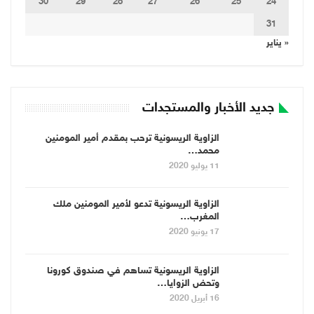
30
29
28
27
26
25
24
31
« يناير
جديد الأخبار والمستجدات
الزاوية الريسونية ترحب بمقدم أمير المومنين
محمد…
11 يوليو 2020
الزاوية الريسونية تدعو لأمير المومنين ملك
المغرب…
17 يونيو 2020
الزاوية الريسونية تساهم في صندوق كورونا
وتحض الزوايا…
16 أبريل 2020