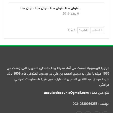
عنوان هنا عنوان هنا عنوان هنا عنوان هنا
6 يوليو 2019
السابق
التالي
1 من 4
الزاوية الريسونية أسست في أثناء معركة وادي المخازن الشهيرة التي وقعت في
1578 ميلادية على يد سيدي امحمد بن علي بن ريسون المتوفى عام 1609 بإذن
شيخه مولاي عبد الله بن الحسين الأمغاري دفين قرية تامصلوحت ضواحي
مراكش.
للتواصل معنا :
zaouiaraissounia@gmail.com
الهاتف : 00212539986255