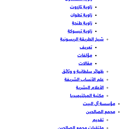
زاوية تازروت
زاوية تطوان
زاوية طنجة
زاوية تيسوكة
شيخ الطريقة الريسونية
تعريف
مؤلفات
مقالات
ظهائر سلطانية و وثائق
علم الأنساب الشريفة
الأعلام البشرية
مكتبة الميلتيميديا
مؤسسة آل البيت
مجمع الصالحين
تقديم
ملتقيات مجمع الصالحين