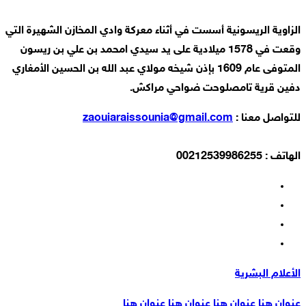
الزاوية الريسونية أسست في أثناء معركة وادي المخازن الشهيرة التي
وقعت في 1578 ميلادية على يد سيدي امحمد بن علي بن ريسون
المتوفى عام 1609 بإذن شيخه مولاي عبد الله بن الحسين الأمغاري
دفين قرية تامصلوحت ضواحي مراكش.
للتواصل معنا :
zaouiaraissounia@gmail.com
الهاتف : 00212539986255
الأعلام البشرية
عنوان هنا عنوان هنا عنوان هنا عنوان هنا