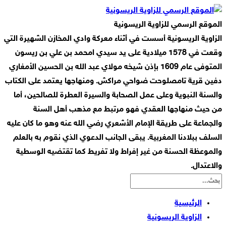
الموقع الرسمي للزاوية الريسونية
الزاوية الريسونية أسست في أثناء معركة وادي المخازن الشهيرة التي
وقعت في 1578 ميلادية على يد سيدي امحمد بن علي بن ريسون
المتوفى عام 1609 بإذن شيخه مولاي عبد الله بن الحسين الأمغاري
دفين قرية تامصلوحت ضواحي مراكش. ومنهاجها يعتمد على الكتاب
والسنة النبوية وعلى عمل الصحابة والسيرة العطرة للصالحين، أما
من حيث منهاجها العقدي فهو مرتبط مع مذهب أهل السنة
والجماعة على طريقة الإمام الأشعري رضي الله عنه وهو ما كان عليه
السلف ببلادنا المغربية. يبقى الجانب الدعوي الذي نقوم به بالعلم
والموعظة الحسنة من غير إفراط ولا تفريط كما تقتضيه الوسطية
والاعتدال.
الرئيسية
الزاوية الريسونية