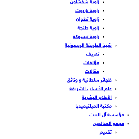
زاوية شفشاون
زاوية تازروت
زاوية تطوان
زاوية طنجة
زاوية تيسوكة
شيخ الطريقة الريسونية
تعريف
مؤلفات
مقالات
ظهائر سلطانية و وثائق
علم الأنساب الشريفة
الأعلام البشرية
مكتبة الميلتيميديا
مؤسسة آل البيت
مجمع الصالحين
تقديم