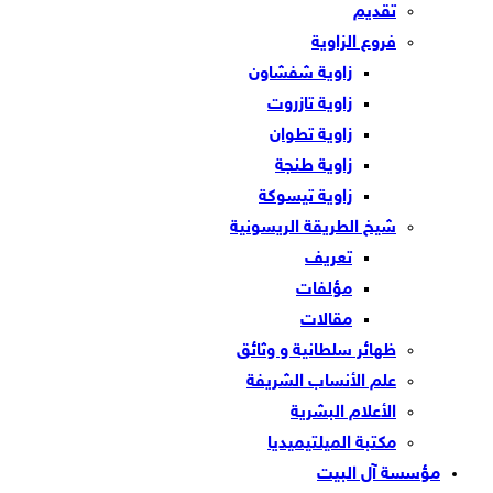
تقديم
فروع الزاوية
زاوية شفشاون
زاوية تازروت
زاوية تطوان
زاوية طنجة
زاوية تيسوكة
شيخ الطريقة الريسونية
تعريف
مؤلفات
مقالات
ظهائر سلطانية و وثائق
علم الأنساب الشريفة
الأعلام البشرية
مكتبة الميلتيميديا
مؤسسة آل البيت