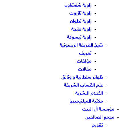
زاوية شفشاون
زاوية تازروت
زاوية تطوان
زاوية طنجة
زاوية تيسوكة
شيخ الطريقة الريسونية
تعريف
مؤلفات
مقالات
ظهائر سلطانية و وثائق
علم الأنساب الشريفة
الأعلام البشرية
مكتبة الميلتيميديا
مؤسسة آل البيت
مجمع الصالحين
تقديم