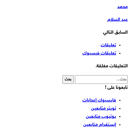
محمد
عبد السلام
السابق
التالي
تعليقات
تعليقات فيسبوك
التعليقات مغلقة.
تابعونا على !
فايسبوك
إعجابات
تويتر
متابعين
يوتيوب
متابعين
إنستغرام
متابعين