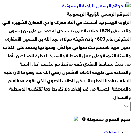
الموقع الرسمي للزاوية الريسونية
الزاوية الريسونية أسست في أثناء معركة وادي المخازن الشهيرة التي
وقعت في 1578 ميلادية على يد سيدي امحمد بن علي بن ريسون
المتوفى عام 1609 بإذن شيخه مولاي عبد الله بن الحسين الأمغاري
دفين قرية تامصلوحت ضواحي مراكش. ومنهاجها يعتمد على الكتاب
والسنة النبوية وعلى عمل الصحابة والسيرة العطرة للصالحين، أما
من حيث منهاجها العقدي فهو مرتبط مع مذهب أهل السنة
والجماعة على طريقة الإمام الأشعري رضي الله عنه وهو ما كان عليه
السلف ببلادنا المغربية. يبقى الجانب الدعوي الذي نقوم به بالعلم
والموعظة الحسنة من غير إفراط ولا تفريط كما تقتضيه الوسطية
والاعتدال.
جميع الحقوق محفوظة © |
إعجابات