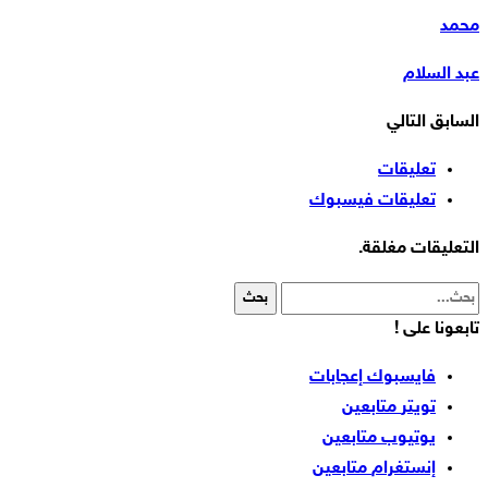
محمد
عبد السلام
السابق
التالي
تعليقات
تعليقات فيسبوك
التعليقات مغلقة.
تابعونا على !
فايسبوك
إعجابات
تويتر
متابعين
يوتيوب
متابعين
إنستغرام
متابعين