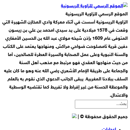
الموقع الرسمي للزاوية الريسونية
الزاوية الريسونية أسست في أثناء معركة وادي المخازن الشهيرة التي
وقعت في 1578 ميلادية على يد سيدي امحمد بن علي بن ريسون
المتوفى عام 1609 بإذن شيخه مولاي عبد الله بن الحسين الأمغاري
دفين قرية تامصلوحت ضواحي مراكش. ومنهاجها يعتمد على الكتاب
والسنة النبوية وعلى عمل الصحابة والسيرة العطرة للصالحين، أما
من حيث منهاجها العقدي فهو مرتبط مع مذهب أهل السنة
والجماعة على طريقة الإمام الأشعري رضي الله عنه وهو ما كان عليه
السلف ببلادنا المغربية. يبقى الجانب الدعوي الذي نقوم به بالعلم
والموعظة الحسنة من غير إفراط ولا تفريط كما تقتضيه الوسطية
والاعتدال.
جميع الحقوق محفوظة © |
إعجابات