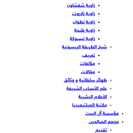
زاوية شفشاون
زاوية تازروت
زاوية تطوان
زاوية طنجة
زاوية تيسوكة
شيخ الطريقة الريسونية
تعريف
مؤلفات
مقالات
ظهائر سلطانية و وثائق
علم الأنساب الشريفة
الأعلام البشرية
مكتبة الميلتيميديا
مؤسسة آل البيت
مجمع الصالحين
تقديم