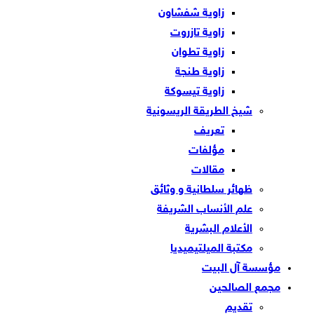
زاوية شفشاون
زاوية تازروت
زاوية تطوان
زاوية طنجة
زاوية تيسوكة
شيخ الطريقة الريسونية
تعريف
مؤلفات
مقالات
ظهائر سلطانية و وثائق
علم الأنساب الشريفة
الأعلام البشرية
مكتبة الميلتيميديا
مؤسسة آل البيت
مجمع الصالحين
تقديم