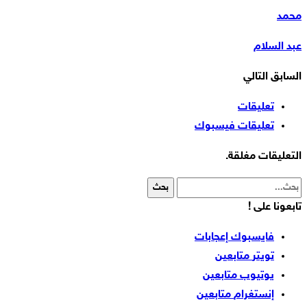
محمد
عبد السلام
السابق
التالي
تعليقات
تعليقات فيسبوك
التعليقات مغلقة.
تابعونا على !
فايسبوك
إعجابات
تويتر
متابعين
يوتيوب
متابعين
إنستغرام
متابعين