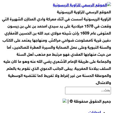
الموقع الرسمي للزاوية الريسونية
الزاوية الريسونية أسست في أثناء معركة وادي المخازن الشهيرة التي
وقعت في 1578 ميلادية على يد سيدي امحمد بن علي بن ريسون
المتوفى عام 1609 بإذن شيخه مولاي عبد الله بن الحسين الأمغاري
دفين قرية تامصلوحت ضواحي مراكش. ومنهاجها يعتمد على الكتاب
والسنة النبوية وعلى عمل الصحابة والسيرة العطرة للصالحين، أما
من حيث منهاجها العقدي فهو مرتبط مع مذهب أهل السنة
والجماعة على طريقة الإمام الأشعري رضي الله عنه وهو ما كان عليه
السلف ببلادنا المغربية. يبقى الجانب الدعوي الذي نقوم به بالعلم
والموعظة الحسنة من غير إفراط ولا تفريط كما تقتضيه الوسطية
والاعتدال.
جميع الحقوق محفوظة © |
إعجابات