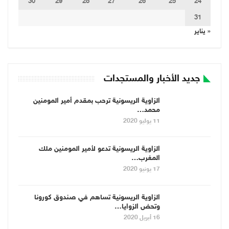
30
29
28
27
26
25
24
31
« يناير
جديد الأخبار والمستجدات
الزاوية الريسونية ترحب بمقدم أمير المومنين
محمد…
11 يوليو 2020
الزاوية الريسونية تدعو لأمير المومنين ملك
المغرب…
17 يونيو 2020
الزاوية الريسونية تساهم في صندوق كورونا
وتحض الزوايا…
16 أبريل 2020