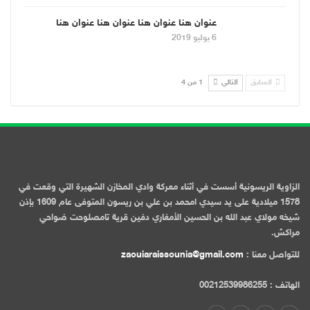
عنوان هنا عنوان هنا عنوان هنا عنوان هنا
6 يوليو 2019
السابق
التالي
1 من 4
الزاوية الريسونية أسست في أثناء معركة وادي المخازن الشهيرة التي وقعت في
1578 ميلادية على يد سيدي امحمد بن علي بن ريسون المتوفى عام 1609 بإذن
شيخه مولاي عبد الله بن الحسين الأمغاري دفين قرية تامصلوحت ضواحي
مراكش.
للتواصل معنا :
zaouiaraissounia@gmail.com
الهاتف : 00212539986255