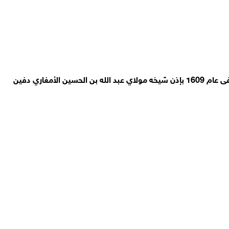
الزاوية الريسونية أسست في أثناء معركة وادي المخازن الشهيرة التي وقعت في 1578 ميلادية على يد سيدي امحمد بن علي بن ريسون المتوفى عام 1609 بإذن شيخه مولاي عبد الله بن الحسين الأمغاري دفين