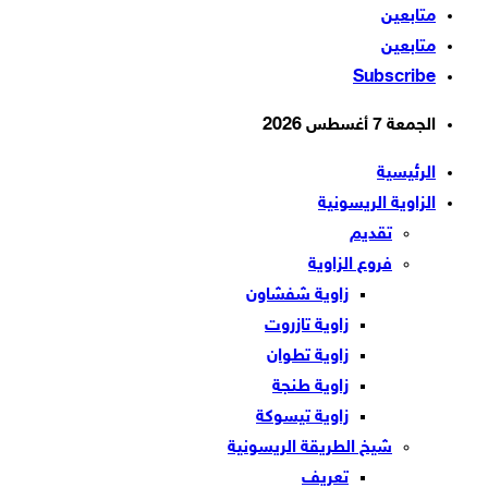
متابعين
متابعين
Subscribe
الجمعة 7 أغسطس 2026
الرئيسية
الزاوية الريسونية
تقديم
فروع الزاوية
زاوية شفشاون
زاوية تازروت
زاوية تطوان
زاوية طنجة
زاوية تيسوكة
شيخ الطريقة الريسونية
تعريف