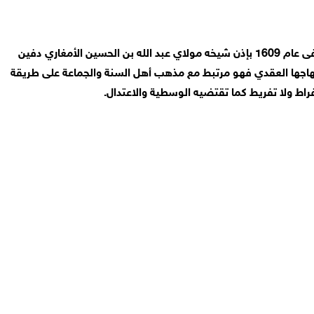
الزاوية الريسونية أسست في أثناء معركة وادي المخازن الشهيرة التي وقعت في 1578 ميلادية على يد سيدي امحمد بن علي بن ريسون المتوفى عام 1609 بإذن شيخه مولاي عبد الله بن الحسين الأمغاري دفين
هاجها العقدي فهو مرتبط مع مذهب أهل السنة والجماعة على طريقة
فراط ولا تفريط كما تقتضيه الوسطية والاعتدال.