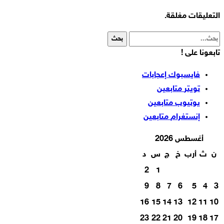
التعليقات مغلقة.
تابعونا على !
فايسبوك
إعجابات
تويتر
متابعين
يوتيوب
متابعين
إنستغرام
متابعين
أغسطس 2026
ن
ث
أرب
خ
ج
س
د
2
1
9
8
7
6
5
4
3
16
15
14
13
12
11
10
23
22
21
20
19
18
17