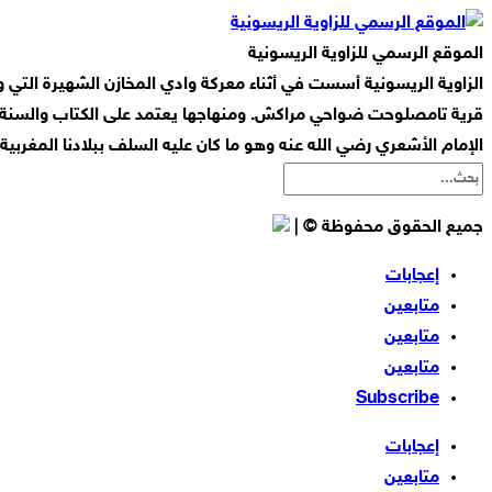
الموقع الرسمي للزاوية الريسونية
قرية تامصلوحت ضواحي مراكش. ومنهاجها يعتمد على الكتاب والسنة ا
الإمام الأشعري رضي الله عنه وهو ما كان عليه السلف ببلادنا المغربي
جميع الحقوق محفوظة © |
إعجابات
متابعين
متابعين
متابعين
Subscribe
إعجابات
متابعين