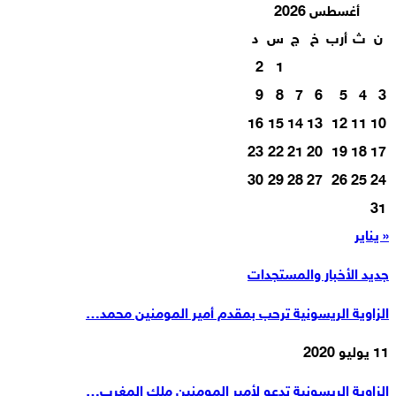
أغسطس 2026
ن
ث
أرب
خ
ج
س
د
2
1
9
8
7
6
5
4
3
16
15
14
13
12
11
10
23
22
21
20
19
18
17
30
29
28
27
26
25
24
31
« يناير
جديد الأخبار والمستجدات
الزاوية الريسونية ترحب بمقدم أمير المومنين محمد…
11 يوليو 2020
الزاوية الريسونية تدعو لأمير المومنين ملك المغرب…