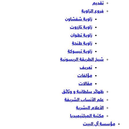
تقديم
فروع الزاوية
زاوية شفشاون
زاوية تازروت
زاوية تطوان
زاوية طنجة
زاوية تيسوكة
شيخ الطريقة الريسونية
تعريف
مؤلفات
مقالات
ظهائر سلطانية و وثائق
علم الأنساب الشريفة
الأعلام البشرية
مكتبة الميلتيميديا
مؤسسة آل البيت