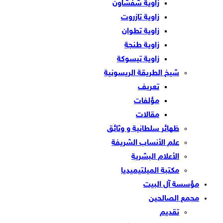
زاوية شفشاون
زاوية تازروت
زاوية تطوان
زاوية طنجة
زاوية تيسوكة
شيخ الطريقة الريسونية
تعريف
مؤلفات
مقالات
ظهائر سلطانية و وثائق
علم الأنساب الشريفة
الأعلام البشرية
مكتبة الميلتيميديا
مؤسسة آل البيت
مجمع الصالحين
تقديم