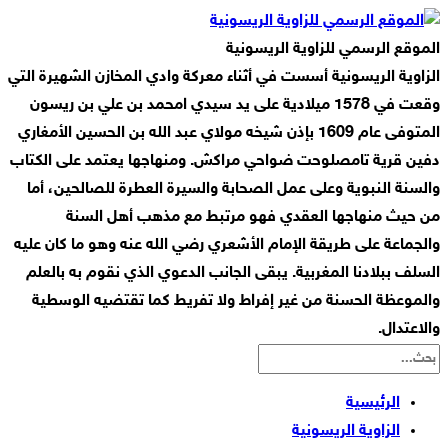
الموقع الرسمي للزاوية الريسونية
الزاوية الريسونية أسست في أثناء معركة وادي المخازن الشهيرة التي
وقعت في 1578 ميلادية على يد سيدي امحمد بن علي بن ريسون
المتوفى عام 1609 بإذن شيخه مولاي عبد الله بن الحسين الأمغاري
دفين قرية تامصلوحت ضواحي مراكش. ومنهاجها يعتمد على الكتاب
والسنة النبوية وعلى عمل الصحابة والسيرة العطرة للصالحين، أما
من حيث منهاجها العقدي فهو مرتبط مع مذهب أهل السنة
والجماعة على طريقة الإمام الأشعري رضي الله عنه وهو ما كان عليه
السلف ببلادنا المغربية. يبقى الجانب الدعوي الذي نقوم به بالعلم
والموعظة الحسنة من غير إفراط ولا تفريط كما تقتضيه الوسطية
والاعتدال.
الرئيسية
الزاوية الريسونية