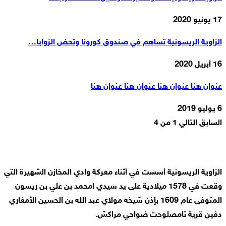
17 يونيو 2020
الزاوية الريسونية تساهم في صندوق كورونا وتحض الزوايا…
16 أبريل 2020
عنوان هنا عنوان هنا عنوان هنا عنوان هنا
6 يوليو 2019
السابق
التالي
1 من 4
الزاوية الريسونية أسست في أثناء معركة وادي المخازن الشهيرة التي
وقعت في 1578 ميلادية على يد سيدي امحمد بن علي بن ريسون
المتوفى عام 1609 بإذن شيخه مولاي عبد الله بن الحسين الأمغاري
دفين قرية تامصلوحت ضواحي مراكش.