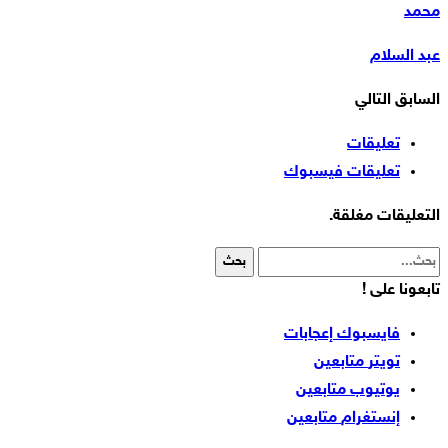
محمد
عبد السلام
السابق
التالي
تعليقات
تعليقات فيسبوك
التعليقات مغلقة.
تابعونا على !
فايسبوك
إعجابات
تويتر
متابعين
يوتيوب
متابعين
إنستغرام
متابعين