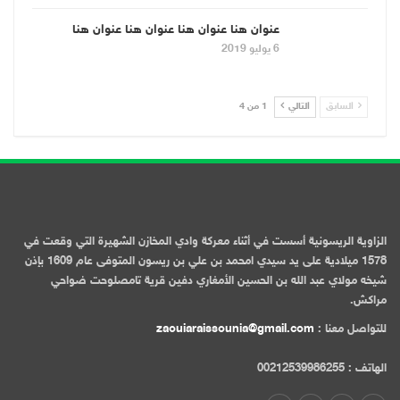
عنوان هنا عنوان هنا عنوان هنا عنوان هنا
6 يوليو 2019
السابق
التالي
1 من 4
الزاوية الريسونية أسست في أثناء معركة وادي المخازن الشهيرة التي وقعت في
1578 ميلادية على يد سيدي امحمد بن علي بن ريسون المتوفى عام 1609 بإذن
شيخه مولاي عبد الله بن الحسين الأمغاري دفين قرية تامصلوحت ضواحي
مراكش.
للتواصل معنا :
zaouiaraissounia@gmail.com
الهاتف : 00212539986255