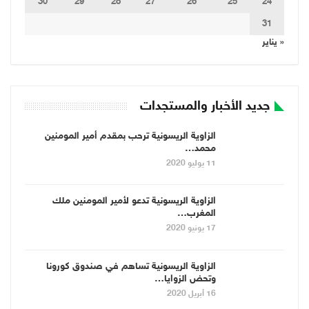
30
29
28
27
26
25
24
31
« يناير
جديد الأخبار والمستجدات
الزاوية الريسونية ترحب بمقدم أمير المومنين
محمد…
11 يوليو 2020
الزاوية الريسونية تدعو لأمير المومنين ملك
المغرب…
17 يونيو 2020
الزاوية الريسونية تساهم في صندوق كورونا
وتحض الزوايا…
16 أبريل 2020