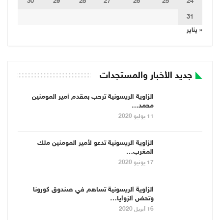
30
29
28
27
26
25
24
31
« يناير
جديد الأخبار والمستجدات
الزاوية الريسونية ترحب بمقدم أمير المومنين
محمد…
11 يوليو 2020
الزاوية الريسونية تدعو لأمير المومنين ملك
المغرب…
17 يونيو 2020
الزاوية الريسونية تساهم في صندوق كورونا
وتحض الزوايا…
16 أبريل 2020