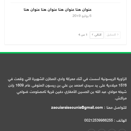
عنوان هنا عنوان هنا عنوان هنا عنوان هنا
6 يوليو 2019
السابق
التالي
1 من 4
الزاوية الريسونية أسست في أثناء معركة وادي المخازن الشهيرة التي وقعت في
1578 ميلادية على يد سيدي امحمد بن علي بن ريسون المتوفى عام 1609 بإذن
شيخه مولاي عبد الله بن الحسين الأمغاري دفين قرية تامصلوحت ضواحي
مراكش.
للتواصل معنا :
zaouiaraissounia@gmail.com
الهاتف : 00212539986255