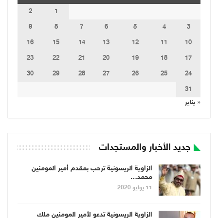
2
1
9
8
7
6
5
4
3
16
15
14
13
12
11
10
23
22
21
20
19
18
17
30
29
28
27
26
25
24
31
« يناير
جديد الأخبار والمستجدات
الزاوية الريسونية ترحب بمقدم أمير المومنين
محمد…
11 يوليو 2020
الزاوية الريسونية تدعو لأمير المومنين ملك