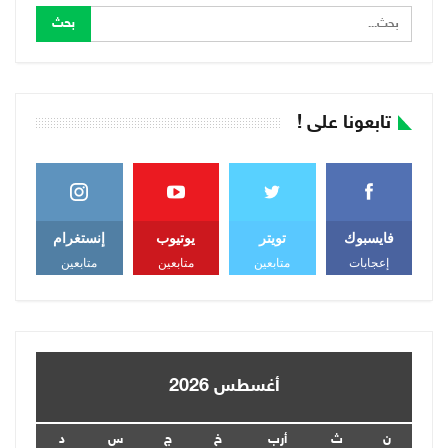
تابعونا على !
فايسبوك
تويتر
يوتيوب
إنستغرام
إعجابات
متابعين
متابعين
متابعين
أغسطس 2026
ن
ث
أرب
خ
ج
س
د