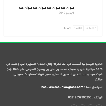
عنوان هنا عنوان هنا عنوان هنا عنوان هنا
6 يوليو 2019
السابق
التالي
1 من 4
الزاوية الريسونية أسست في أثناء معركة وادي المخازن الشهيرة التي وقعت في
1578 ميلادية على يد سيدي امحمد بن علي بن ريسون المتوفى عام 1609 بإذن
شيخه مولاي عبد الله بن الحسين الأمغاري دفين قرية تامصلوحت ضواحي
مراكش.
للتواصل معنا :
zaouiaraissounia@gmail.com
الهاتف : 00212539986255