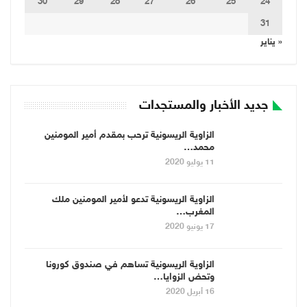
30
29
28
27
26
25
24
31
« يناير
جديد الأخبار والمستجدات
الزاوية الريسونية ترحب بمقدم أمير المومنين
محمد…
11 يوليو 2020
الزاوية الريسونية تدعو لأمير المومنين ملك
المغرب…
17 يونيو 2020
الزاوية الريسونية تساهم في صندوق كورونا
وتحض الزوايا…
16 أبريل 2020