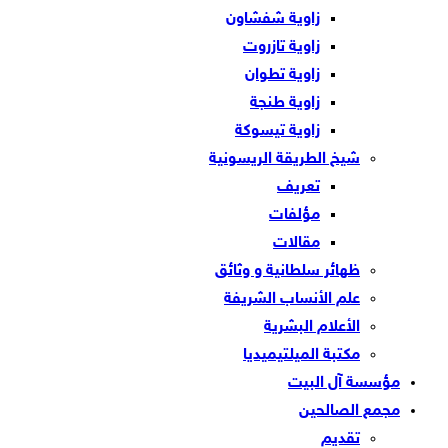
زاوية شفشاون
زاوية تازروت
زاوية تطوان
زاوية طنجة
زاوية تيسوكة
شيخ الطريقة الريسونية
تعريف
مؤلفات
مقالات
ظهائر سلطانية و وثائق
علم الأنساب الشريفة
الأعلام البشرية
مكتبة الميلتيميديا
مؤسسة آل البيت
مجمع الصالحين
تقديم