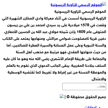
الموقع الرسمي للزاوية الريسونية
الزاوية الريسونية أسست في أثناء معركة وادي المخازن الشهيرة التي
وقعت في 1578 ميلادية على يد سيدي امحمد بن علي بن ريسون
المتوفى عام 1609 بإذن شيخه مولاي عبد الله بن الحسين الأمغاري
دفين قرية تامصلوحت ضواحي مراكش. ومنهاجها يعتمد على الكتاب
والسنة النبوية وعلى عمل الصحابة والسيرة العطرة للصالحين، أما
من حيث منهاجها العقدي فهو مرتبط مع مذهب أهل السنة
والجماعة على طريقة الإمام الأشعري رضي الله عنه وهو ما كان عليه
السلف ببلادنا المغربية. يبقى الجانب الدعوي الذي نقوم به بالعلم
والموعظة الحسنة من غير إفراط ولا تفريط كما تقتضيه الوسطية
والاعتدال.
جميع الحقوق محفوظة © |
إعجابات