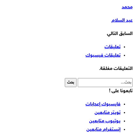
محمد
عبد السلام
السابق
التالي
تعليقات
تعليقات فيسبوك
التعليقات مغلقة.
تابعونا على !
فايسبوك
إعجابات
تويتر
متابعين
يوتيوب
متابعين
إنستغرام
متابعين