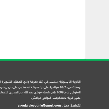
الزاوية الريسونية أسست في أثناء معركة وادي المخازن الشهيرة ا
وقعت في 1578 ميلادية على يد سيدي امحمد بن علي بن ريسو
المتوفى عام 1609 بإذن شيخه مولاي عبد الله بن الحسين الأمغا
دفين قرية تامصلوحت ضواحي مراكش.
للتواصل معنا :
zaouiaraissounia@gmail.com