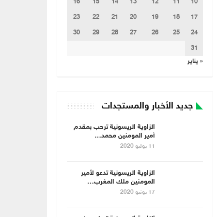
16
15
14
13
12
11
10
23
22
21
20
19
18
17
30
29
28
27
26
25
24
31
« يناير
جديد الأخبار والمستجدات
الزاوية الريسونية ترحب بمقدم
أمير المومنين محمد…
11 يوليو 2020
الزاوية الريسونية تدعو لأمير
المومنين ملك المغرب…
17 يونيو 2020