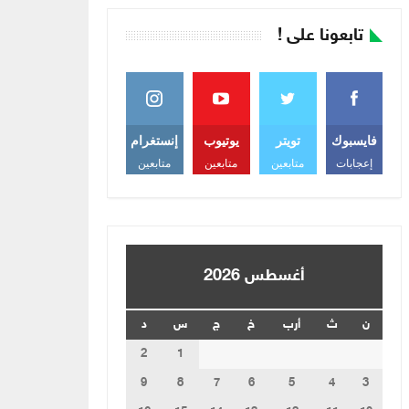
تابعونا على !
فايسبوك
تويتر
يوتيوب
إنستغرام
إعجابات
متابعين
متابعين
متابعين
أغسطس 2026
ن
ث
أرب
خ
ج
س
د
2
1
9
8
7
6
5
4
3