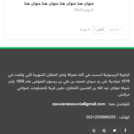
عنوان هنا عنوان هنا عنوان هنا عنوان هنا
6 يوليو 2019
السابق
التالي
1 من 4
الزاوية الريسونية أسست في أثناء معركة وادي المخازن الشهيرة التي وقعت في
1578 ميلادية على يد سيدي امحمد بن علي بن ريسون المتوفى عام 1609 بإذن
شيخه مولاي عبد الله بن الحسين الأمغاري دفين قرية تامصلوحت ضواحي
مراكش.
للتواصل معنا :
zaouiaraissounia@gmail.com
الهاتف : 00212539986255