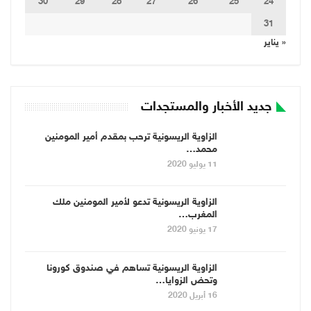
30
29
28
27
26
25
24
31
« يناير
جديد الأخبار والمستجدات
الزاوية الريسونية ترحب بمقدم أمير المومنين
محمد…
11 يوليو 2020
الزاوية الريسونية تدعو لأمير المومنين ملك
المغرب…
17 يونيو 2020
الزاوية الريسونية تساهم في صندوق كورونا
وتحض الزوايا…
16 أبريل 2020