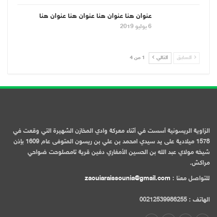
عنوان هنا عنوان هنا عنوان هنا عنوان هنا
6 يوليو 2019
السابق
التالي
1 من 4
الزاوية الريسونية أسست في أثناء معركة وادي المخازن الشهيرة التي وقعت في
1578 ميلادية على يد سيدي امحمد بن علي بن ريسون المتوفى عام 1609 بإذن
شيخه مولاي عبد الله بن الحسين الأمغاري دفين قرية تامصلوحت ضواحي
مراكش.
للتواصل معنا :
zaouiaraissounia@gmail.com
الهاتف : 00212539986255