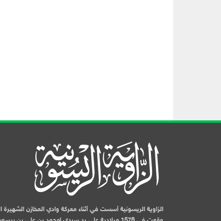
الزاوية الريسونية أسست في أثناء معركة وادي المخازن الشهيرة ا
وقعت في 1578 ميلادية على يد سيدي امحمد بن علي بن ريسو