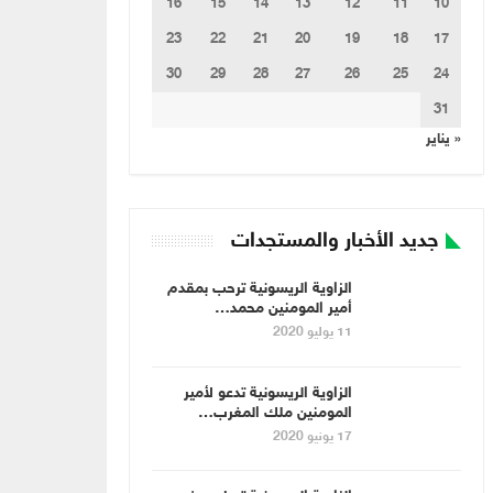
16
15
14
13
12
11
10
23
22
21
20
19
18
17
30
29
28
27
26
25
24
31
« يناير
جديد الأخبار والمستجدات
الزاوية الريسونية ترحب بمقدم
أمير المومنين محمد…
11 يوليو 2020
الزاوية الريسونية تدعو لأمير
المومنين ملك المغرب…
17 يونيو 2020