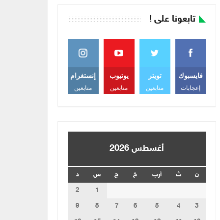
تابعونا على !
فايسبوك
تويتر
يوتيوب
إنستغرام
إعجابات
متابعين
متابعين
متابعين
أغسطس 2026
ن
ث
أرب
خ
ج
س
د
2
1
9
8
7
6
5
4
3