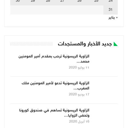
30
29
28
27
26
25
24
31
« يناير
جديد الأخبار والمستجدات
الزاوية الريسونية ترحب بمقدم أمير المومنين
محمد…
11 يوليو 2020
الزاوية الريسونية تدعو لأمير المومنين ملك
المغرب…
17 يونيو 2020
الزاوية الريسونية تساهم في صندوق كورونا
وتحض الزوايا…
16 أبريل 2020