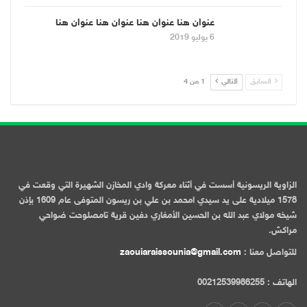
عنوان هنا عنوان هنا عنوان هنا عنوان هنا
6 يوليو 2019
السابق
التالي
1 من 4
الزاوية الريسونية أسست في أثناء معركة وادي المخازن الشهيرة التي وقعت في
1578 ميلادية على يد سيدي امحمد بن علي بن ريسون المتوفى عام 1609 بإذن
شيخه مولاي عبد الله بن الحسين الأمغاري دفين قرية تامصلوحت ضواحي
مراكش.
للتواصل معنا :
zaouiaraissounia@gmail.com
الهاتف : 00212539986255