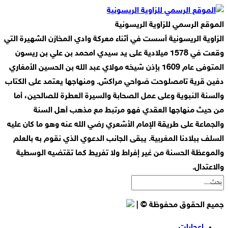
الموقع الرسمي للزاوية الريسونية
الزاوية الريسونية أسست في أثناء معركة وادي المخازن الشهيرة التي
وقعت في 1578 ميلادية على يد سيدي امحمد بن علي بن ريسون
المتوفى عام 1609 بإذن شيخه مولاي عبد الله بن الحسين الأمغاري
دفين قرية تامصلوحت ضواحي مراكش. ومنهاجها يعتمد على الكتاب
والسنة النبوية وعلى عمل الصحابة والسيرة العطرة للصالحين، أما
من حيث منهاجها العقدي فهو مرتبط مع مذهب أهل السنة
والجماعة على طريقة الإمام الأشعري رضي الله عنه وهو ما كان عليه
السلف ببلادنا المغربية. يبقى الجانب الدعوي الذي نقوم به بالعلم
والموعظة الحسنة من غير إفراط ولا تفريط كما تقتضيه الوسطية
والاعتدال.
جميع الحقوق محفوظة © |
إعجابات