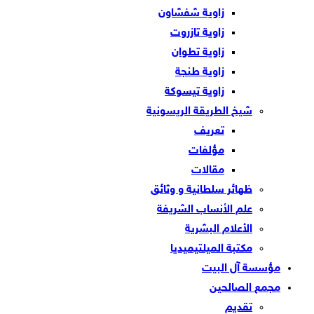
زاوية شفشاون
زاوية تازروت
زاوية تطوان
زاوية طنجة
زاوية تيسوكة
شيخ الطريقة الريسونية
تعريف
مؤلفات
مقالات
ظهائر سلطانية و وثائق
علم الأنساب الشريفة
الأعلام البشرية
مكتبة الميلتيميديا
مؤسسة آل البيت
مجمع الصالحين
تقديم