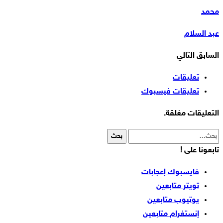
محمد
عبد السلام
السابق
التالي
تعليقات
تعليقات فيسبوك
التعليقات مغلقة.
تابعونا على !
فايسبوك
إعجابات
تويتر
متابعين
يوتيوب
متابعين
إنستغرام
متابعين