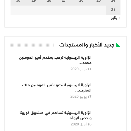
30
29
28
27
26
25
24
31
« يناير
جديد الأخبار والمستجدات
الزاوية الريسونية ترحب بمقدم أمير المومنين
محمد…
11 يوليو 2020
الزاوية الريسونية تدعو لأمير المومنين ملك
المغرب…
17 يونيو 2020
الزاوية الريسونية تساهم في صندوق كورونا
وتحض الزوايا…
16 أبريل 2020