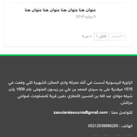
عنوان هنا عنوان هنا عنوان هنا عنوان هنا
6 يوليو 2019
السابق
التالي
1 من 4
الزاوية الريسونية أسست في أثناء معركة وادي المخازن الشهيرة التي وقعت في
1578 ميلادية على يد سيدي امحمد بن علي بن ريسون المتوفى عام 1609 بإذن
شيخه مولاي عبد الله بن الحسين الأمغاري دفين قرية تامصلوحت ضواحي
مراكش.
للتواصل معنا :
zaouiaraissounia@gmail.com
الهاتف : 00212539986255