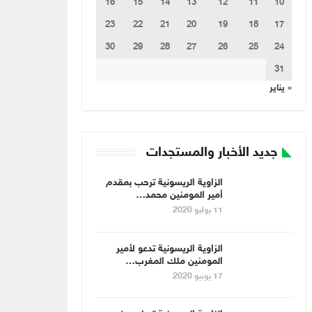
16
15
14
13
12
11
10
23
22
21
20
19
18
17
30
29
28
27
26
25
24
31
« يناير
جديد الأخبار والمستجدات
الزاوية الريسونية ترحب بمقدم
أمير المومنين محمد…
11 يوليو 2020
الزاوية الريسونية تدعو لأمير
المومنين ملك المغرب…
17 يونيو 2020