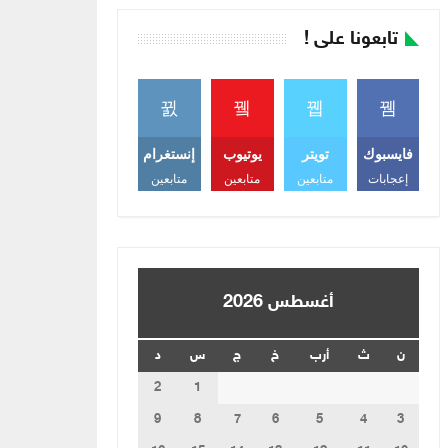
تابعونا على !
فايسبوك
تويتر
يوتيوب
إنستغرام
إعجابات
متابعين
متابعين
متابعين
أغسطس 2026
ن
ث
أرب
خ
ج
س
د
2
1
9
8
7
6
5
4
3