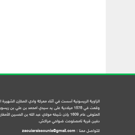
الزاوية الريسونية أسست في أثناء معركة وادي المخازن الشهيرة ا
وقعت في 1578 ميلادية على يد سيدي امحمد بن علي بن ريسو
المتوفى عام 1609 بإذن شيخه مولاي عبد الله بن الحسين الأمغا
دفين قرية تامصلوحت ضواحي مراكش.
للتواصل معنا :
zaouiaraissounia@gmail.com