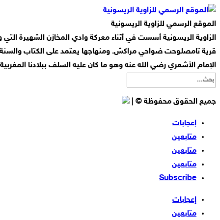
الموقع الرسمي للزاوية الريسونية
قرية تامصلوحت ضواحي مراكش. ومنهاجها يعتمد على الكتاب والسنة ا
الإمام الأشعري رضي الله عنه وهو ما كان عليه السلف ببلادنا المغربي
جميع الحقوق محفوظة © |
إعجابات
متابعين
متابعين
متابعين
Subscribe
إعجابات
متابعين