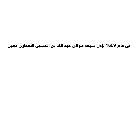
الزاوية الريسونية أسست في أثناء معركة وادي المخازن الشهيرة التي وقعت في 1578 ميلادية على يد سيدي امحمد بن علي بن ريسون المتوفى عام 1609 بإذن شيخه مولاي عبد الله بن الحسين الأمغاري دفين