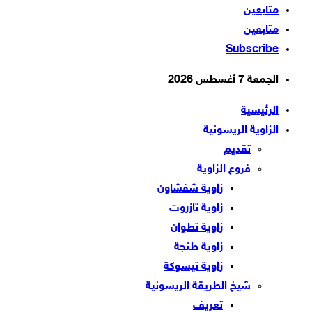
متابعين
متابعين
Subscribe
الجمعة 7 أغسطس 2026
الرئيسية
الزاوية الريسونية
تقديم
فروع الزاوية
زاوية شفشاون
زاوية تازروت
زاوية تطوان
زاوية طنجة
زاوية تيسوكة
شيخ الطريقة الريسونية
تعريف