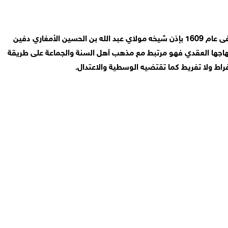
الزاوية الريسونية أسست في أثناء معركة وادي المخازن الشهيرة التي وقعت في 1578 ميلادية على يد سيدي امحمد بن علي بن ريسون المتوفى عام 1609 بإذن شيخه مولاي عبد الله بن الحسين الأمغاري دفين
هاجها العقدي فهو مرتبط مع مذهب أهل السنة والجماعة على طريقة
فراط ولا تفريط كما تقتضيه الوسطية والاعتدال.