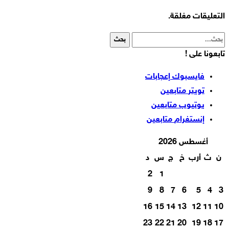
التعليقات مغلقة.
تابعونا على !
فايسبوك
إعجابات
تويتر
متابعين
يوتيوب
متابعين
إنستغرام
متابعين
أغسطس 2026
ن
ث
أرب
خ
ج
س
د
2
1
9
8
7
6
5
4
3
16
15
14
13
12
11
10
23
22
21
20
19
18
17