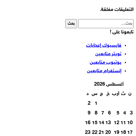
التعليقات مغلقة.
تابعونا على !
فايسبوك
إعجابات
تويتر
متابعين
يوتيوب
متابعين
إنستغرام
متابعين
أغسطس 2026
ن
ث
أرب
خ
ج
س
د
2
1
9
8
7
6
5
4
3
16
15
14
13
12
11
10
23
22
21
20
19
18
17