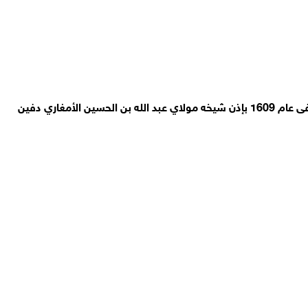
الزاوية الريسونية أسست في أثناء معركة وادي المخازن الشهيرة التي وقعت في 1578 ميلادية على يد سيدي امحمد بن علي بن ريسون المتوفى عام 1609 بإذن شيخه مولاي عبد الله بن الحسين الأمغاري دفين