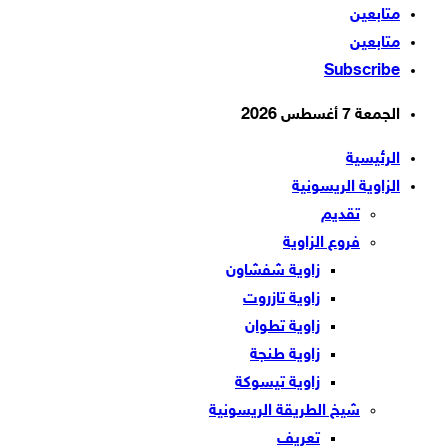
متابعين
متابعين
Subscribe
الجمعة 7 أغسطس 2026
الرئيسية
الزاوية الريسونية
تقديم
فروع الزاوية
زاوية شفشاون
زاوية تازروت
زاوية تطوان
زاوية طنجة
زاوية تيسوكة
شيخ الطريقة الريسونية
تعريف