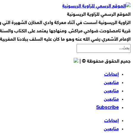
الموقع الرسمي للزاوية الريسونية
قرية تامصلوحت ضواحي مراكش. ومنهاجها يعتمد على الكتاب والسنة ا
الإمام الأشعري رضي الله عنه وهو ما كان عليه السلف ببلادنا المغربي
جميع الحقوق محفوظة © |
إعجابات
متابعين
متابعين
متابعين
Subscribe
إعجابات
متابعين