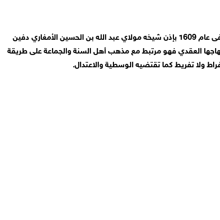
الزاوية الريسونية أسست في أثناء معركة وادي المخازن الشهيرة التي وقعت في 1578 ميلادية على يد سيدي امحمد بن علي بن ريسون المتوفى عام 1609 بإذن شيخه مولاي عبد الله بن الحسين الأمغاري دفين
هاجها العقدي فهو مرتبط مع مذهب أهل السنة والجماعة على طريقة
فراط ولا تفريط كما تقتضيه الوسطية والاعتدال.