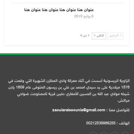
عنوان هنا عنوان هنا عنوان هنا عنوان هنا
6 يوليو 2019
السابق
التالي
1 من 4
الزاوية الريسونية أسست في أثناء معركة وادي المخازن الشهيرة التي وقعت في
1578 ميلادية على يد سيدي امحمد بن علي بن ريسون المتوفى عام 1609 بإذن
شيخه مولاي عبد الله بن الحسين الأمغاري دفين قرية تامصلوحت ضواحي
مراكش.
للتواصل معنا :
zaouiaraissounia@gmail.com
الهاتف : 00212539986255