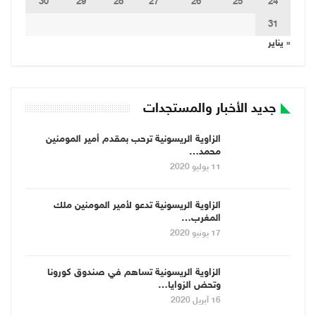
30
29
28
27
26
25
24
31
« يناير
جديد الأخبار والمستجدات
الزاوية الريسونية ترحب بمقدم أمير المومنين
محمد…
11 يوليو 2020
الزاوية الريسونية تدعو لأمير المومنين ملك
المغرب…
17 يونيو 2020
الزاوية الريسونية تساهم في صندوق كورونا
وتحض الزوايا…
16 أبريل 2020