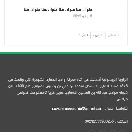
عنوان هنا عنوان هنا عنوان هنا عنوان هنا
6 يوليو 2019
السابق
التالي
1 من 4
الزاوية الريسونية أسست في أثناء معركة وادي المخازن الشهيرة التي وقعت في
1578 ميلادية على يد سيدي امحمد بن علي بن ريسون المتوفى عام 1609 بإذن
شيخه مولاي عبد الله بن الحسين الأمغاري دفين قرية تامصلوحت ضواحي
مراكش.
للتواصل معنا :
zaouiaraissounia@gmail.com
الهاتف : 00212539986255