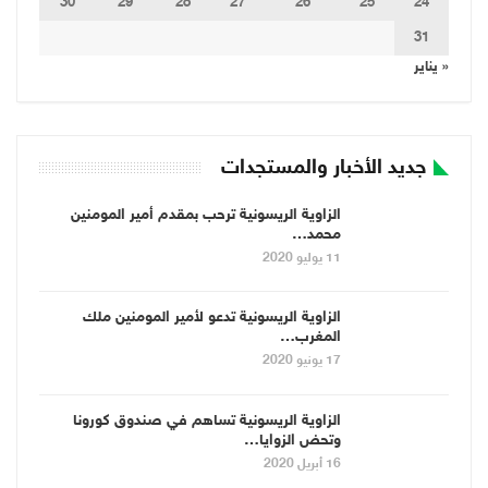
30
29
28
27
26
25
24
31
« يناير
جديد الأخبار والمستجدات
الزاوية الريسونية ترحب بمقدم أمير المومنين
محمد…
11 يوليو 2020
الزاوية الريسونية تدعو لأمير المومنين ملك
المغرب…
17 يونيو 2020
الزاوية الريسونية تساهم في صندوق كورونا
وتحض الزوايا…
16 أبريل 2020