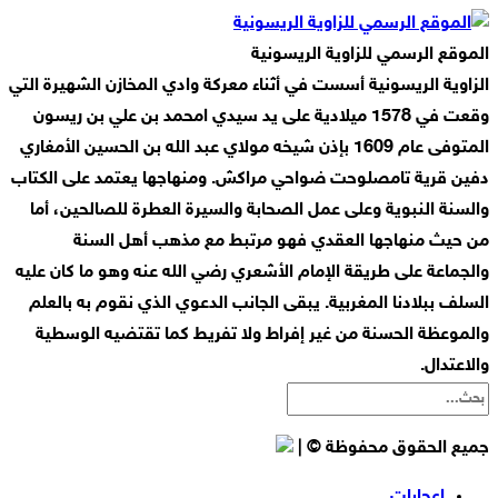
الموقع الرسمي للزاوية الريسونية
الزاوية الريسونية أسست في أثناء معركة وادي المخازن الشهيرة التي
وقعت في 1578 ميلادية على يد سيدي امحمد بن علي بن ريسون
المتوفى عام 1609 بإذن شيخه مولاي عبد الله بن الحسين الأمغاري
دفين قرية تامصلوحت ضواحي مراكش. ومنهاجها يعتمد على الكتاب
والسنة النبوية وعلى عمل الصحابة والسيرة العطرة للصالحين، أما
من حيث منهاجها العقدي فهو مرتبط مع مذهب أهل السنة
والجماعة على طريقة الإمام الأشعري رضي الله عنه وهو ما كان عليه
السلف ببلادنا المغربية. يبقى الجانب الدعوي الذي نقوم به بالعلم
والموعظة الحسنة من غير إفراط ولا تفريط كما تقتضيه الوسطية
والاعتدال.
جميع الحقوق محفوظة © |
إعجابات