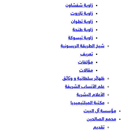
زاوية شفشاون
زاوية تازروت
زاوية تطوان
زاوية طنجة
زاوية تيسوكة
شيخ الطريقة الريسونية
تعريف
مؤلفات
مقالات
ظهائر سلطانية و وثائق
علم الأنساب الشريفة
الأعلام البشرية
مكتبة الميلتيميديا
مؤسسة آل البيت
مجمع الصالحين
تقديم