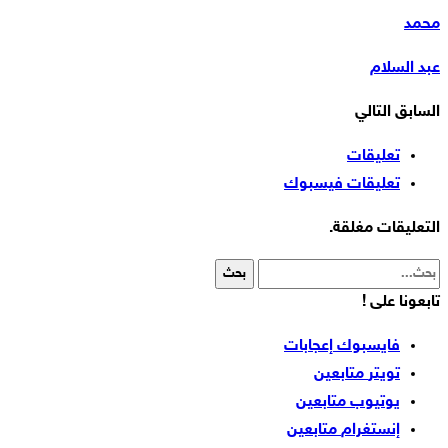
محمد
عبد السلام
السابق
التالي
تعليقات
تعليقات فيسبوك
التعليقات مغلقة.
تابعونا على !
فايسبوك
إعجابات
تويتر
متابعين
يوتيوب
متابعين
إنستغرام
متابعين