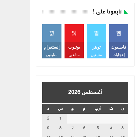
تابعونا على !
فايسبوك
تويتر
يوتيوب
إنستغرام
إعجابات
متابعين
متابعين
متابعين
أغسطس 2026
ن
ث
أرب
خ
ج
س
د
2
1
9
8
7
6
5
4
3