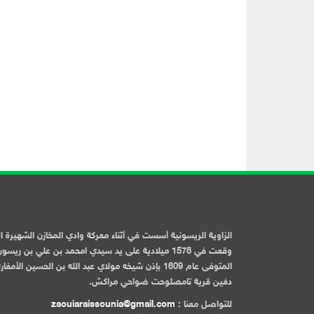
الزاوية الريسونية أسست في أثناء معركة وادي المخازن الشهيرة ا
وقعت في 1578 ميلادية على يد سيدي امحمد بن علي بن ريسو
المتوفى عام 1609 بإذن شيخه مولاي عبد الله بن الحسين الأمغا
دفين قرية تامصلوحت ضواحي مراكش.
للتواصل معنا :
zaouiaraissounia@gmail.com