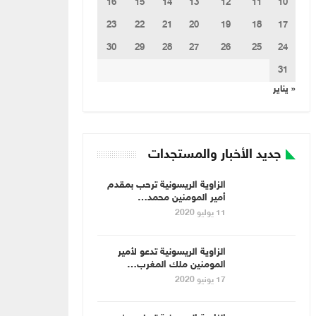
16
15
14
13
12
11
10
23
22
21
20
19
18
17
30
29
28
27
26
25
24
31
« يناير
جديد الأخبار والمستجدات
الزاوية الريسونية ترحب بمقدم
أمير المومنين محمد…
11 يوليو 2020
الزاوية الريسونية تدعو لأمير
المومنين ملك المغرب…
17 يونيو 2020