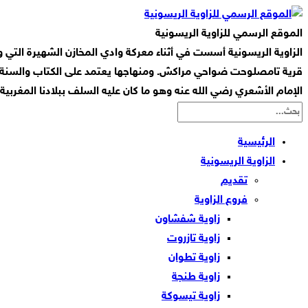
الموقع الرسمي للزاوية الريسونية
قرية تامصلوحت ضواحي مراكش. ومنهاجها يعتمد على الكتاب والسنة ا
الإمام الأشعري رضي الله عنه وهو ما كان عليه السلف ببلادنا المغربي
الرئيسية
الزاوية الريسونية
تقديم
فروع الزاوية
زاوية شفشاون
زاوية تازروت
زاوية تطوان
زاوية طنجة
زاوية تيسوكة