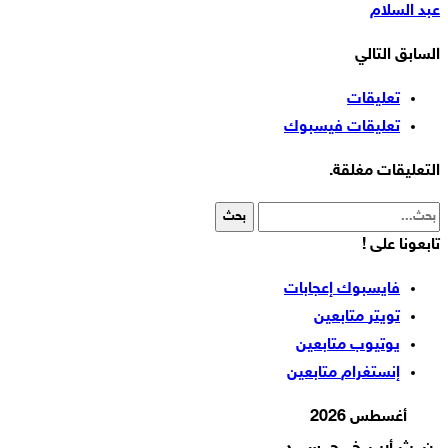
عبد السلام
السابق
التالي
تعليقات
تعليقات فيسبوك
التعليقات مغلقة.
تابعونا على !
فايسبوك
إعجابات
تويتر
متابعين
يوتيوب
متابعين
إنستغرام
متابعين
أغسطس 2026