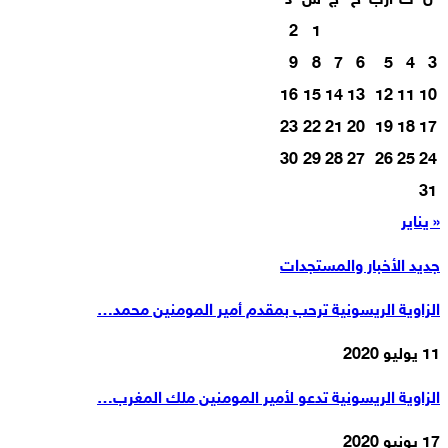
ن
ث
أرب
خ
ج
س
د
2
1
9
8
7
6
5
4
3
16
15
14
13
12
11
10
23
22
21
20
19
18
17
30
29
28
27
26
25
24
31
« يناير
جديد الأخبار والمستجدات
الزاوية الريسونية ترحب بمقدم أمير المومنين محمد…
11 يوليو 2020
الزاوية الريسونية تدعو لأمير المومنين ملك المغرب…
17 يونيو 2020