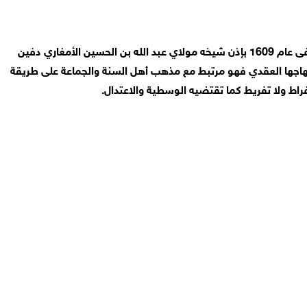
الزاوية الريسونية أسست في أثناء معركة وادي المخازن الشهيرة التي وقعت في 1578 ميلادية على يد سيدي امحمد بن علي بن ريسون المتوفى عام 1609 بإذن شيخه مولاي عبد الله بن الحسين الأمغاري دفين
هاجها العقدي فهو مرتبط مع مذهب أهل السنة والجماعة على طريقة
فراط ولا تفريط كما تقتضيه الوسطية والاعتدال.