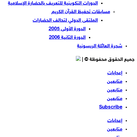
الدورات التكوينية للتعريف بالحضارة الإسلامية
مسابقات تحفيظ القرآن الكريم
الملتقى الدولي لتحالف الحضارات
الدورة الأولى 2005
الدورة الثانية 2006
شجرة العائلة الريسونية
جميع الحقوق محفوظة © |
إعجابات
متابعين
متابعين
متابعين
Subscribe
إعجابات
متابعين