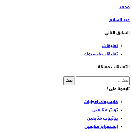
محمد
عبد السلام
السابق
التالي
تعليقات
تعليقات فيسبوك
التعليقات مغلقة.
تابعونا على !
فايسبوك
إعجابات
تويتر
متابعين
يوتيوب
متابعين
إنستغرام
متابعين