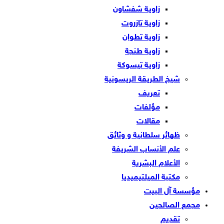
زاوية شفشاون
زاوية تازروت
زاوية تطوان
زاوية طنجة
زاوية تيسوكة
شيخ الطريقة الريسونية
تعريف
مؤلفات
مقالات
ظهائر سلطانية و وثائق
علم الأنساب الشريفة
الأعلام البشرية
مكتبة الميلتيميديا
مؤسسة آل البيت
مجمع الصالحين
تقديم