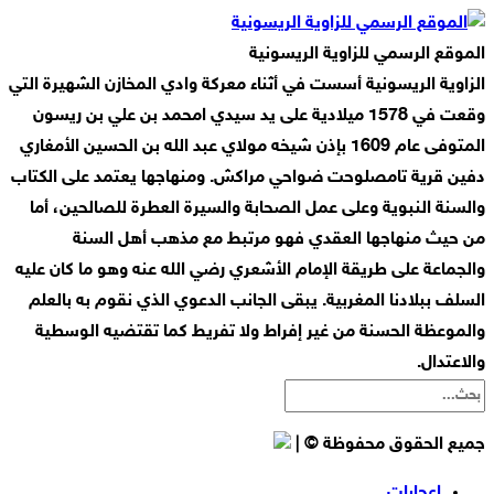
الموقع الرسمي للزاوية الريسونية
الزاوية الريسونية أسست في أثناء معركة وادي المخازن الشهيرة التي
وقعت في 1578 ميلادية على يد سيدي امحمد بن علي بن ريسون
المتوفى عام 1609 بإذن شيخه مولاي عبد الله بن الحسين الأمغاري
دفين قرية تامصلوحت ضواحي مراكش. ومنهاجها يعتمد على الكتاب
والسنة النبوية وعلى عمل الصحابة والسيرة العطرة للصالحين، أما
من حيث منهاجها العقدي فهو مرتبط مع مذهب أهل السنة
والجماعة على طريقة الإمام الأشعري رضي الله عنه وهو ما كان عليه
السلف ببلادنا المغربية. يبقى الجانب الدعوي الذي نقوم به بالعلم
والموعظة الحسنة من غير إفراط ولا تفريط كما تقتضيه الوسطية
والاعتدال.
جميع الحقوق محفوظة © |
إعجابات