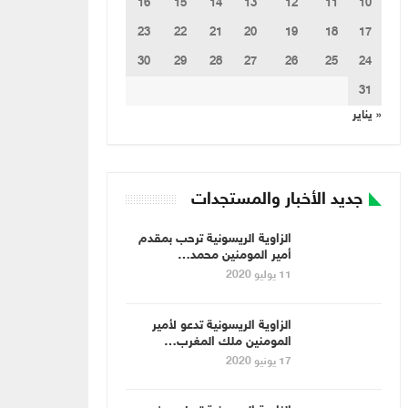
16
15
14
13
12
11
10
23
22
21
20
19
18
17
30
29
28
27
26
25
24
31
« يناير
جديد الأخبار والمستجدات
الزاوية الريسونية ترحب بمقدم
أمير المومنين محمد…
11 يوليو 2020
الزاوية الريسونية تدعو لأمير
المومنين ملك المغرب…
17 يونيو 2020