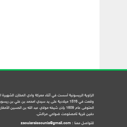
الزاوية الريسونية أسست في أثناء معركة وادي المخازن الشهيرة ا
وقعت في 1578 ميلادية على يد سيدي امحمد بن علي بن ريسو
المتوفى عام 1609 بإذن شيخه مولاي عبد الله بن الحسين الأمغا
دفين قرية تامصلوحت ضواحي مراكش.
للتواصل معنا :
zaouiaraissounia@gmail.com