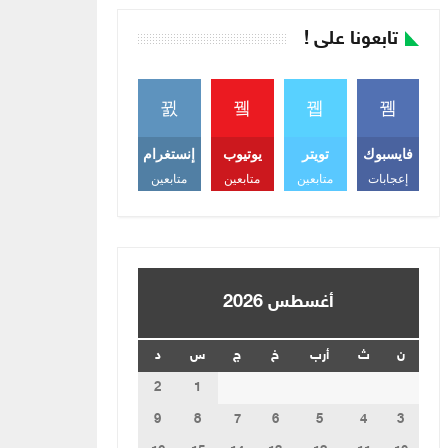
تابعونا على !
فايسبوك
تويتر
يوتيوب
إنستغرام
إعجابات
متابعين
متابعين
متابعين
أغسطس 2026
ن
ث
أرب
خ
ج
س
د
2
1
9
8
7
6
5
4
3