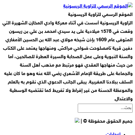
الموقع الرسمي للزاوية الريسونية
الزاوية الريسونية أسست في أثناء معركة وادي المخازن الشهيرة التي
وقعت في 1578 ميلادية على يد سيدي امحمد بن علي بن ريسون
المتوفى عام 1609 بإذن شيخه مولاي عبد الله بن الحسين الأمغاري
دفين قرية تامصلوحت ضواحي مراكش. ومنهاجها يعتمد على الكتاب
والسنة النبوية وعلى عمل الصحابة والسيرة العطرة للصالحين، أما
من حيث منهاجها العقدي فهو مرتبط مع مذهب أهل السنة
والجماعة على طريقة الإمام الأشعري رضي الله عنه وهو ما كان عليه
السلف ببلادنا المغربية. يبقى الجانب الدعوي الذي نقوم به بالعلم
والموعظة الحسنة من غير إفراط ولا تفريط كما تقتضيه الوسطية
والاعتدال.
جميع الحقوق محفوظة © |
إعجابات