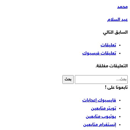
محمد
عبد السلام
السابق
التالي
تعليقات
تعليقات فيسبوك
التعليقات مغلقة.
تابعونا على !
فايسبوك
إعجابات
تويتر
متابعين
يوتيوب
متابعين
إنستغرام
متابعين