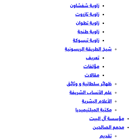
زاوية شفشاون
زاوية تازروت
زاوية تطوان
زاوية طنجة
زاوية تيسوكة
شيخ الطريقة الريسونية
تعريف
مؤلفات
مقالات
ظهائر سلطانية و وثائق
علم الأنساب الشريفة
الأعلام البشرية
مكتبة الميلتيميديا
مؤسسة آل البيت
مجمع الصالحين
تقديم