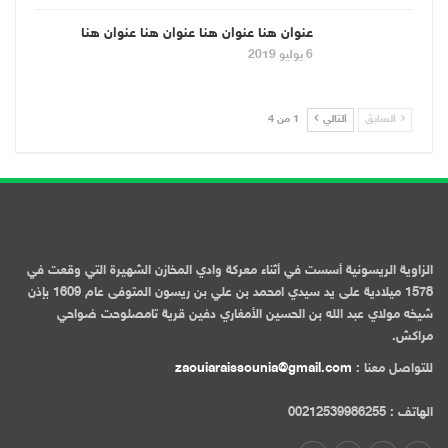
عنوان هنا عنوان هنا عنوان هنا عنوان هنا
6 يوليو 2019
السابق
التالي
1 من 4
الزاوية الريسونية أسست في أثناء معركة وادي المخازن الشهيرة التي وقعت في
1578 ميلادية على يد سيدي امحمد بن علي بن ريسون المتوفى عام 1609 بإذن
شيخه مولاي عبد الله بن الحسين الأمغاري دفين قرية تامصلوحت ضواحي
مراكش.
للتواصل معنا :
zaouiaraissounia@gmail.com
الهاتف : 00212539986255