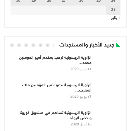
30
29
28
27
26
25
24
31
« يناير
جديد الأخبار والمستجدات
الزاوية الريسونية ترحب بمقدم أمير المومنين
محمد…
11 يوليو 2020
الزاوية الريسونية تدعو لأمير المومنين ملك
المغرب…
17 يونيو 2020
الزاوية الريسونية تساهم في صندوق كورونا
وتحض الزوايا…
16 أبريل 2020