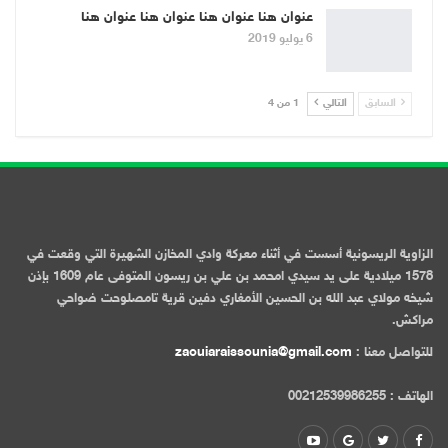
عنوان هنا عنوان هنا عنوان هنا عنوان هنا
6 يوليو 2019
السابق
التالي
1 من 4
الزاوية الريسونية أسست في أثناء معركة وادي المخازن الشهيرة التي وقعت في
1578 ميلادية على يد سيدي امحمد بن علي بن ريسون المتوفى عام 1609 بإذن
شيخه مولاي عبد الله بن الحسين الأمغاري دفين قرية تامصلوحت ضواحي
مراكش.
للتواصل معنا :
zaouiaraissounia@gmail.com
الهاتف : 00212539986255