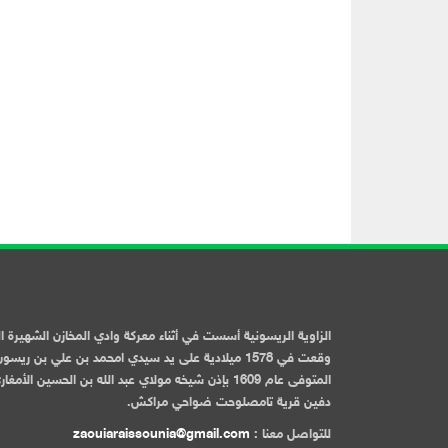
الزاوية الريسونية أسست في أثناء معركة وادي المخازن الشهيرة ا
وقعت في 1578 ميلادية على يد سيدي امحمد بن علي بن ريسو
المتوفى عام 1609 بإذن شيخه مولاي عبد الله بن الحسين الأمغا
دفين قرية تامصلوحت ضواحي مراكش.
للتواصل معنا :
zaouiaraissounia@gmail.com