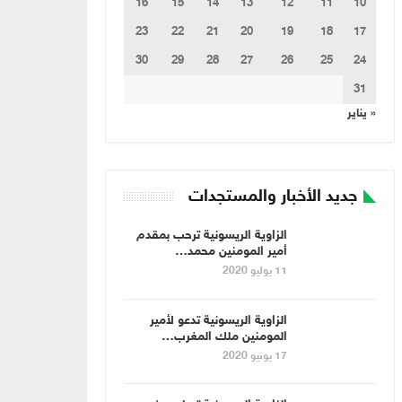
16
15
14
13
12
11
10
23
22
21
20
19
18
17
30
29
28
27
26
25
24
31
« يناير
جديد الأخبار والمستجدات
الزاوية الريسونية ترحب بمقدم
أمير المومنين محمد…
11 يوليو 2020
الزاوية الريسونية تدعو لأمير
المومنين ملك المغرب…
17 يونيو 2020