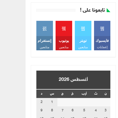
تابعونا على !
فايسبوك
تويتر
يوتيوب
إنستغرام
إعجابات
متابعين
متابعين
متابعين
أغسطس 2026
ن
ث
أرب
خ
ج
س
د
2
1
9
8
7
6
5
4
3