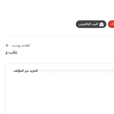
G
البريد الإلكتروني
القادم بوست
غائب-غ
المزيد عن المؤلف